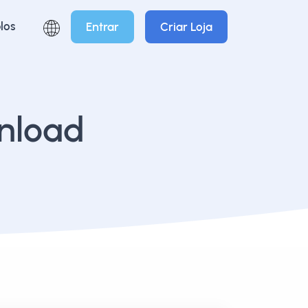
los
Entrar
Criar Loja
wnload