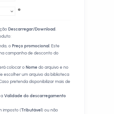
pção
Descarregar/Download
.
oduto:
nda, o
Preço promocional
. Este
 uma campanha de desconto do
rá colocar o
Nome
do arquivo e no
 escolher um arquivo da biblioteca
Caso pretenda disponibilizar mais de
 a
Validade do descarregamento
m imposto (
Tributável
) ou não