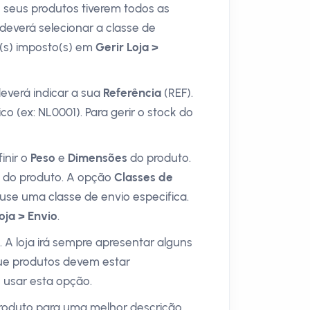
 seus produtos tiverem todos as
deverá selecionar a classe de
o(s) imposto(s) em
Gerir Loja >
deverá indicar a sua
Referência
(REF).
o (ex: NL0001). Para gerir o stock do
inir o
Peso
e
Dimensões
do produto.
o do produto. A opção
Classes de
use uma classe de envio especifica.
oja > Envio
.
A loja irá sempre apresentar alguns
que produtos devem estar
e usar esta opção.
produto para uma melhor descrição