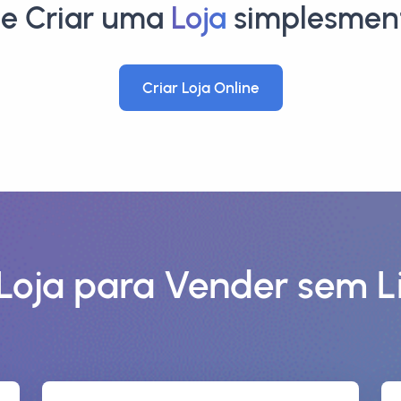
de Criar uma
Loja
simplesmen
Criar Loja Online
oja para Vender sem L