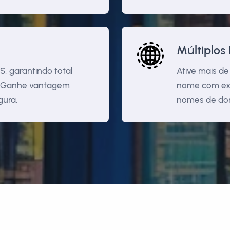
Múltiplos
S, garantindo total
Ative mais d
s. Ganhe vantagem
nome com ext
gura.
nomes de dom