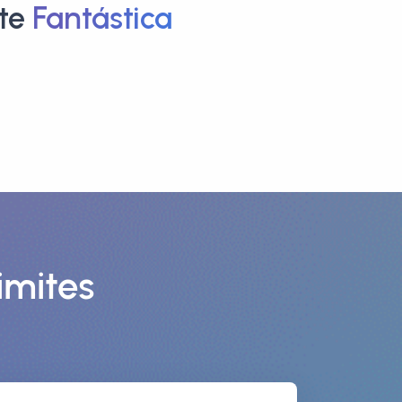
te
Fantástica
imites