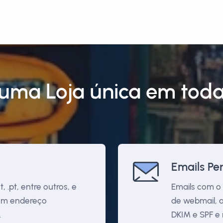
uma Loja única em tod
Emails Pe
 .pt, entre outros, e
Emails com o 
 um endereço
de webmail, a
.
DKIM e SPF e 