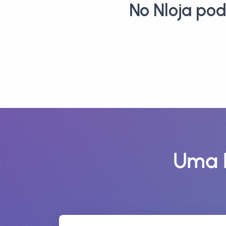
No Nloja po
Uma L